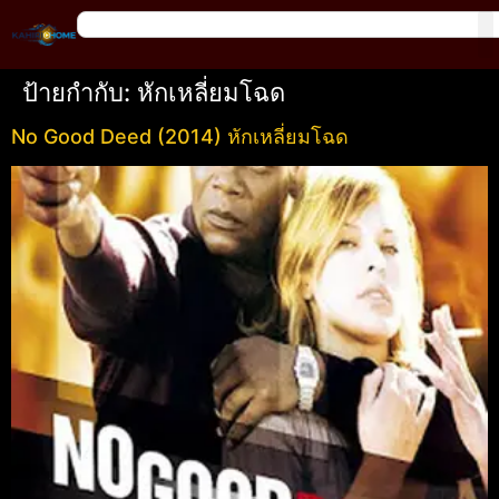
ป้ายกำกับ:
หักเหลี่ยมโฉด
No Good Deed (2014) หักเหลี่ยมโฉด