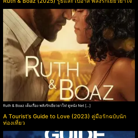
Ruth & Boaz (2025) รูธและโบอาส พลังรักเยียวยาใจ
Ruth & Boaz เต็มเรื่อง พลังรักเยียวยาใจ! ดูหนัง Net […]
A Tourist’s Guide to Love (2023) คู่มือรักฉบับนัก
ท่องเที่ยว