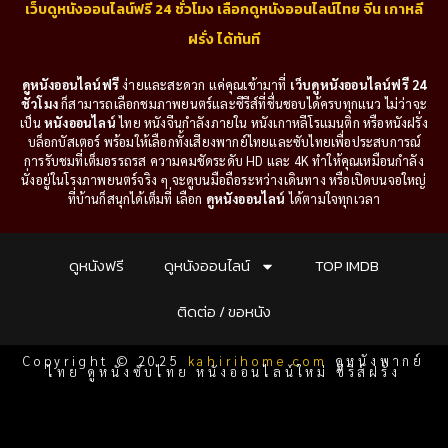
เว็บดูหนังออนไลน์ฟรี 24 ชั่วโมง เลือกดูหนังออนไลน์ไทย จีน เกาหลี
ฝรั่ง ได้ทันที
ดูหนังออนไลน์ฟรี
ง่ายและสะดวก แค่คุณเข้ามาที่
เว็บดูหนังออนไลน์ฟรี 24
ชั่วโมง
ก็สามารถเลือกชมภาพยนตร์และซีรีส์ที่ชื่นชอบได้ครบทุกแนว ไม่ว่าจะ
เป็น
หนังออนไลน์
ไทย หนังจีนกำลังภายใน หนังเกาหลีโรแมนติก หรือหนังฝรั่ง
บล็อกบัสเตอร์ พร้อมให้เลือกทั้งเสียงพากย์ไทยและซับไทยเพื่อประสบการณ์
การรับชมที่เต็มอรรถรส ความคมชัดระดับ HD และ 4K ทำให้คุณเหมือนกำลัง
นั่งอยู่ในโรงภาพยนตร์จริง ๆ จะดูบนมือถือระหว่างเดินทาง หรือเปิดบนจอใหญ่
ที่บ้านก็สนุกได้เต็มที่ เลือก
ดูหนังออนไลน์
ได้ตามใจทุกเวลา
ดูหนังฟรี
ดูหนังออนไลน์
TOP IMDB
ติดต่อ / ขอหนัง
Copyright © 2025
kahirihome.com
ดูหนังพากย์
ไทย ดูหนังซับไทย หนังออนไลน์ใหม่ ซีรีส์ฝรั่ง