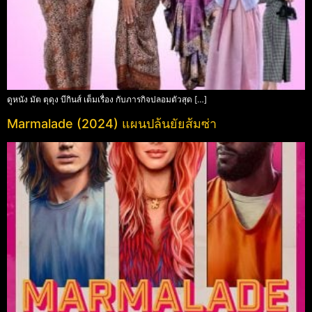
ดูหนัง มัต ตุดุง บีกินส์ เต็มเรื่อง กับภารกิจปลอมตัวสุด […]
Marmalade (2024) แผนปล้นยัยส้มซ่า