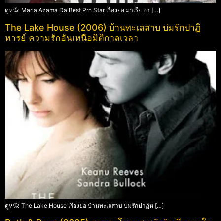
ดูหนัง Maria Azama Da Best Prn Star เรื่องย่อ มาเรีย อา […]
The Lake House (2006) บ้านทะเลสาบ บ่มรักปาฏิ
หารย์ ความรักอันเหนือมิติกาลเวลา
ดูหนัง The Lake House เรื่องย่อ บ้านทะเลสาบ บ่มรักปาฏิห […]