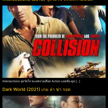
Intersections จุดวัดใจ ทะเลทรายเดือด Action แอคชั่น ดูห […]
Dark World (2021) เกม ล่า ฆ่า รอด