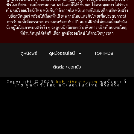
ชั่วโมง
ก็สามารถเลือกชมภาพยนตร์และซีรีส์ที่ชื่นชอบได้ครบทุกแนว ไม่ว่าจะ
เป็น
หนังออนไลน์
ไทย หนังจีนกำลังภายใน หนังเกาหลีโรแมนติก หรือหนังฝรั่ง
บล็อกบัสเตอร์ พร้อมให้เลือกทั้งเสียงพากย์ไทยและซับไทยเพื่อประสบการณ์
การรับชมที่เต็มอรรถรส ความคมชัดระดับ HD และ 4K ทำให้คุณเหมือนกำลัง
นั่งอยู่ในโรงภาพยนตร์จริง ๆ จะดูบนมือถือระหว่างเดินทาง หรือเปิดบนจอใหญ่
ที่บ้านก็สนุกได้เต็มที่ เลือก
ดูหนังออนไลน์
ได้ตามใจทุกเวลา
ดูหนังฟรี
ดูหนังออนไลน์
TOP IMDB
ติดต่อ / ขอหนัง
Copyright © 2025
kahirihome.com
ดูหนังพากย์
ไทย ดูหนังซับไทย หนังออนไลน์ใหม่ ซีรีส์ฝรั่ง