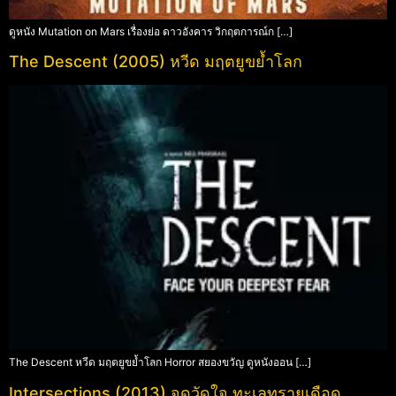
ดูหนัง Mutation on Mars เรื่องย่อ ดาวอังคาร วิกฤตการณ์ก […]
The Descent (2005) หวีด มฤตยูขย้ำโลก
The Descent หวีด มฤตยูขย้ำโลก Horror สยองขวัญ ดูหนังออน […]
Intersections (2013) จุดวัดใจ ทะเลทรายเดือด