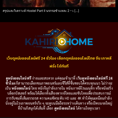
สรุปและวิเคราะห์ Hostel Part II นรกรอชำแหละ 2 – เ […]
เว็บดูหนังออนไลน์ฟรี 24 ชั่วโมง เลือกดูหนังออนไลน์ไทย จีน เกาหลี
ฝรั่ง ได้ทันที
ดูหนังออนไลน์ฟรี
ง่ายและสะดวก แค่คุณเข้ามาที่
เว็บดูหนังออนไลน์ฟรี 24
ชั่วโมง
ก็สามารถเลือกชมภาพยนตร์และซีรีส์ที่ชื่นชอบได้ครบทุกแนว ไม่ว่าจะ
เป็น
หนังออนไลน์
ไทย หนังจีนกำลังภายใน หนังเกาหลีโรแมนติก หรือหนังฝรั่ง
บล็อกบัสเตอร์ พร้อมให้เลือกทั้งเสียงพากย์ไทยและซับไทยเพื่อประสบการณ์
การรับชมที่เต็มอรรถรส ความคมชัดระดับ HD และ 4K ทำให้คุณเหมือนกำลัง
นั่งอยู่ในโรงภาพยนตร์จริง ๆ จะดูบนมือถือระหว่างเดินทาง หรือเปิดบนจอใหญ่
ที่บ้านก็สนุกได้เต็มที่ เลือก
ดูหนังออนไลน์
ได้ตามใจทุกเวลา