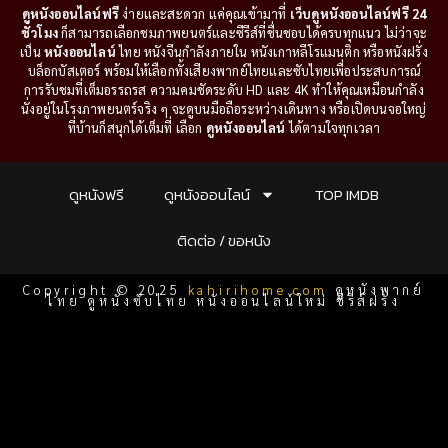
ดูหนังออนไลน์ฟรี
ง่ายและสะดวก แค่คุณเข้ามาที่
เว็บดูหนังออนไลน์ฟรี 24
ชั่วโมง
ก็สามารถเลือกชมภาพยนตร์และซีรีส์ที่ชื่นชอบได้ครบทุกแนว ไม่ว่าจะ
เป็น
หนังออนไลน์
ไทย หนังจีนกำลังภายใน หนังเกาหลีโรแมนติก หรือหนังฝรั่ง
บล็อกบัสเตอร์ พร้อมให้เลือกทั้งเสียงพากย์ไทยและซับไทยเพื่อประสบการณ์
การรับชมที่เต็มอรรถรส ความคมชัดระดับ HD และ 4K ทำให้คุณเหมือนกำลัง
นั่งอยู่ในโรงภาพยนตร์จริง ๆ จะดูบนมือถือระหว่างเดินทาง หรือเปิดบนจอใหญ่
ที่บ้านก็สนุกได้เต็มที่ เลือก
ดูหนังออนไลน์
ได้ตามใจทุกเวลา
ดูหนังฟรี
ดูหนังออนไลน์
TOP IMDB
ติดต่อ / ขอหนัง
Copyright © 2025
kahirihome.com
ดูหนังพากย์
ไทย ดูหนังซับไทย หนังออนไลน์ใหม่ ซีรีส์ฝรั่ง