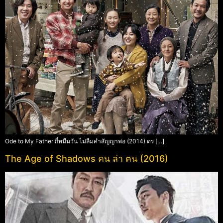
Ode to My Father กี่หมื่นวัน ไม่ลืมคำสัญญาพ่อ (2014) ดร […]
The Age of Shadows คน ล่า ฅน (2016)