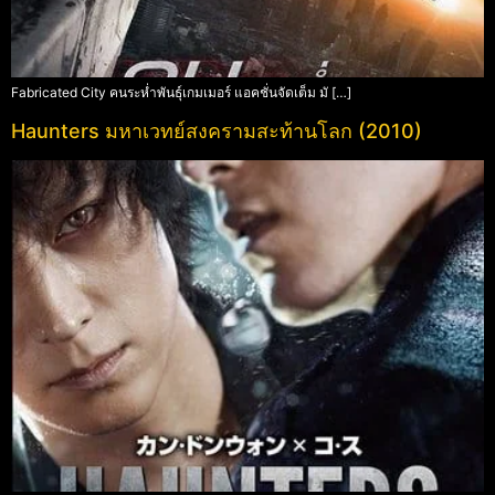
Fabricated City คนระห่ำพันธุ์เกมเมอร์ แอคชั่นจัดเต็ม มั […]
Haunters มหาเวทย์สงครามสะท้านโลก (2010)