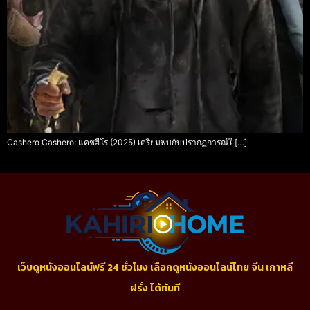
Cashero Cashero: แคชฮีโร่ (2025) เตรียมพบกับปรากฏการณ์ใ […]
เว็บดูหนังออนไลน์ฟรี 24 ชั่วโมง เลือกดูหนังออนไลน์ไทย จีน เกาหลี
ฝรั่ง ได้ทันที